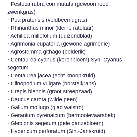
· Festuca rubra commutata (gewoon rood
zwenkgras)
· Poa pratensis (veldbeemdgras)
· Rhinanthus minor (kleine ratelaar)
· Achillea millefolium (duizendblad)
· Agrimonia eupatoria (gewone agrimonie)
· Agrostemma githago (bolderik)
· Centaurea cyanus (korenbloem) Syn. Cyanus
segetum
· Centaurea jacea (echt knoopkruid)
· Clinopodium vulgare (borstelkrans)
· Crepis biennis (groot streepzaad)
· Daucus carota (wilde peen)
· Galium mollugo (glad walstro)
· Geranium pyrenaicum (bermooievaarsbek)
· Glebionis segetum (gele ganzebloem)
· Hypericum perforatum (Sint-Janskruid)